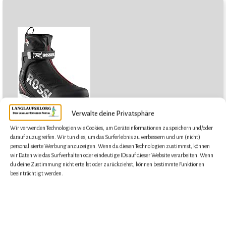
Verwalte deine Privatsphäre
Werbung
Wir verwenden Technologien wie Cookies, um Geräteinformationen zu speichern und/oder
darauf zuzugreifen. Wir tun dies, um das Surferlebnis zu verbessern und um (nicht)
Skating Empfehlung:
personalisierte Werbung anzuzeigen. Wenn du diesen Technologien zustimmst, können
wir Daten wie das Surfverhalten oder eindeutige IDs auf dieser Website verarbeiten. Wenn
du deine Zustimmung nicht erteilst oder zurückziehst, können bestimmte Funktionen
Rossignol X-6 SC*
für Herren & Damen
beeinträchtigt werden.
Rossignol Comp J*
für Kinder
Rossignol Langlaufschuhe Größentabelle