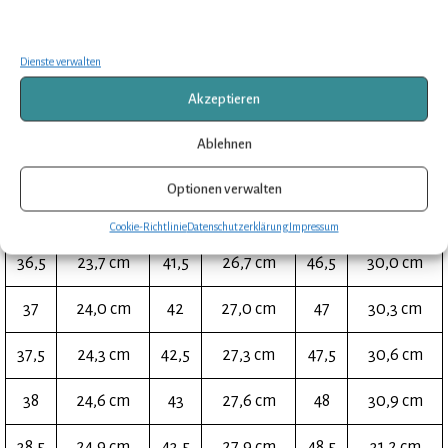
Hinweis
: Mobile Nutzer können die Tabelle von rechts nach links schieben!
Dienste verwalten
EU
Fußlänge
EU
Fußlänge
EU
Fußlänge
Akzeptieren
35
22,8 cm
40
25,8 cm
45
28,8 cm
Ablehnen
35,5
23,1 cm
40,5
26,1 cm
45,5
29,1 cm
Optionen verwalten
36
23,4 cm
41
26,4 cm
46
29,4 cm
Cookie-Richtlinie
Datenschutzerklärung
Impressum
36,5
23,7 cm
41,5
26,7 cm
46,5
30,0 cm
37
24,0 cm
42
27,0 cm
47
30,3 cm
37,5
24,3 cm
42,5
27,3 cm
47,5
30,6 cm
38
24,6 cm
43
27,6 cm
48
30,9 cm
38,5
24,9 cm
43,5
27,9 cm
48,5
31,2 cm