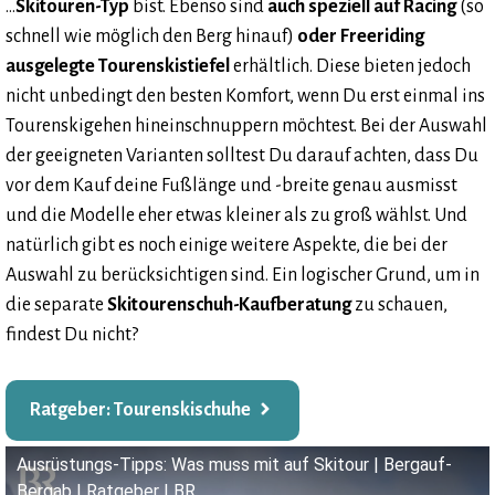
…
Skitouren-Typ
bist. Ebenso sind
auch speziell auf Racing
(so
schnell wie möglich den Berg hinauf)
oder Freeriding
ausgelegte Tourenskistiefel
erhältlich. Diese bieten jedoch
nicht unbedingt den besten Komfort, wenn Du erst einmal ins
Tourenskigehen hineinschnuppern möchtest. Bei der Auswahl
der geeigneten Varianten solltest Du darauf achten, dass Du
vor dem Kauf deine Fußlänge und -breite genau ausmisst
und die Modelle eher etwas kleiner als zu groß wählst. Und
natürlich gibt es noch einige weitere Aspekte, die bei der
Auswahl zu berücksichtigen sind. Ein logischer Grund, um in
die separate
Skitourenschuh-Kaufberatung
zu schauen,
findest Du nicht?
Ratgeber: Tourenskischuhe
Ausrüstungs-Tipps: Was muss mit auf Skitour | Bergauf-
Bergab | Ratgeber | BR