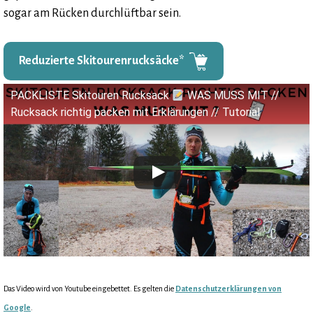
sogar am Rücken durchlüftbar sein.
Reduzierte Skitourenrucksäcke*
PACKLISTE Skitouren Rucksack
WAS MUSS MIT //
Rucksack richtig packen mit Erklärungen // Tutorial
Das Video wird von Youtube eingebettet. Es gelten die
Datenschutzerklärungen von
Google
.