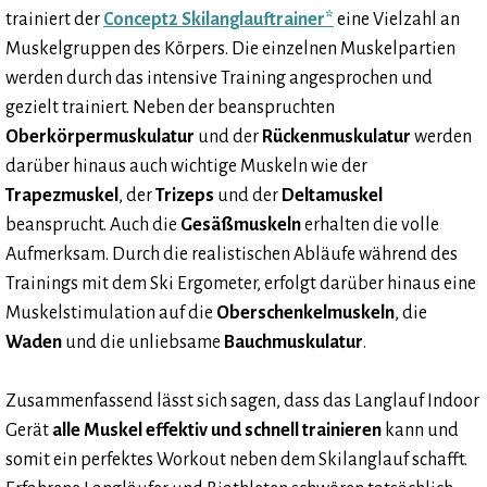
trainiert der
Concept2 Skilanglauftrainer*
eine Vielzahl an
Muskelgruppen des Körpers. Die einzelnen Muskelpartien
werden durch das intensive Training angesprochen und
gezielt trainiert. Neben der beanspruchten
Oberkörpermuskulatur
und der
Rückenmuskulatur
werden
darüber hinaus auch wichtige Muskeln wie der
Trapezmuskel
, der
Trizeps
und der
Deltamuskel
beansprucht. Auch die
Gesäßmuskeln
erhalten die volle
Aufmerksam. Durch die realistischen Abläufe während des
Trainings mit dem Ski Ergometer, erfolgt darüber hinaus eine
Muskelstimulation auf die
Oberschenkelmuskeln
, die
Waden
und die unliebsame
Bauchmuskulatur
.
Zusammenfassend lässt sich sagen, dass das Langlauf Indoor
Gerät
alle Muskel effektiv und schnell trainieren
kann und
somit ein perfektes Workout neben dem Skilanglauf schafft.