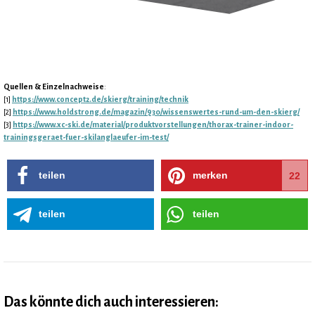
Quellen & Einzelnachweise
:
[1]
https://www.concept2.de/skierg/training/technik
[2]
https://www.holdstrong.de/magazin/930/wissenswertes-rund-um-den-skierg/
[3]
https://www.xc-ski.de/material/produktvorstellungen/thorax-trainer-indoor-
trainingsgeraet-fuer-skilanglaeufer-im-test/
teilen
merken
22
teilen
teilen
Das könnte dich auch interessieren: