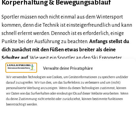
Körperhaltung & Bewegungsablauf
Sportler müssen noch nicht einmal aus dem Wintersport
kommen, denn die Technik ist einsteigerfreundlich und kann
schnell erlernt werden. Dennoch ist es erforderlich, einige
Punkte bei der Ausführung zu beachten.
Anfangs stellst du
dich zunächst mit den Füßen etwas breiter als deine
Schulter auf.
Wie weit ein Sportler an den Ski Ergometer
herantritt, bleibt Ansichtssache und obliegt der Gewohnheit.
Verwalte deine Privatsphäre
Bist du besonders groß, dann lasse etwas mehr Abstand.
Wir verwenden Technologien wie Cookies, um Geräteinformationen zu speichern und/oder
Dadurch erreichst du eine
vollständigere Armstreckung
am
darauf zuzugreifen. Wir tun dies, um das Surferlebnis zu verbessern und um (nicht)
personalisierte Werbung anzuzeigen. Wenn du diesen Technologien zustimmst, können
Ausgangspunkt. Die Hände befinden sich knapp außerhalb
wir Daten wie das Surfverhalten oder eindeutige IDs auf dieser Website verarbeiten. Wenn
der Schultern, während diese die Griffe umfassen.
du deine Zustimmung nicht erteilst oder zurückziehst, können bestimmte Funktionen
beeinträchtigt werden.
Am Anfang eines jeden Zuges ist der ganze Körper
gestreckt
. Die Arme bleiben leicht gebeugt. Nun ziehst du die
Griffe nach unten. Dies machst du, bis deine Hände sich leicht