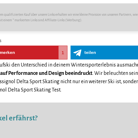
 qualifizierten Kauf über unsere Links erhalten wir eine kleine Provision von unseren Partnern, wie 
mit einem * markierten Links sind Affiliate-Links (Werbung).
4
merken
teilen
1
aufski den Unterschied in deinem Wintersporterlebnis ausmache
k auf Performance und Design beeindruckt
. Wir beleuchten se
signol Delta Sport Skating nicht nur ein weiterer Ski ist, sond
ol Delta Sport Skating Test.
el erfährst?