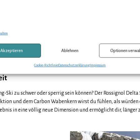
walten
kating Langlaufski – Die sportliche Wa
Akzeptieren
Ablehnen
Optionen verwa
 deine sportlichen Langlauf-Abenteuer? Der
Rossignol Delta Sp
nfänger und fortgeschrittene Läufer benötigen. Doch was macht 
Cookie-Richtlinie
Datenschutzerklärung
Impressum
eit
ng-Ski zu schwer oder sperrig sein können? Der Rossignol Delt
ktion und dem Carbon Wabenkern wirst du fühlen, als würden die
ebnis in eine völlig neue Dimension und ermöglicht dir, länger