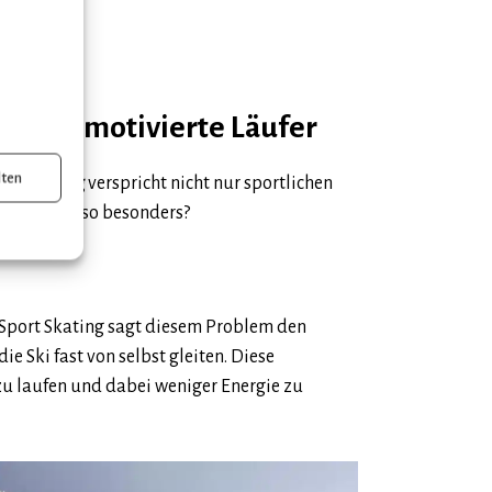
hl für motivierte Läufer
lten
ort Skating
verspricht nicht nur sportlichen
diesen Ski so besonders?
a Sport Skating sagt diesem Problem den
 Ski fast von selbst gleiten. Diese
 zu laufen und dabei weniger Energie zu