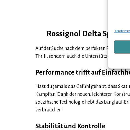
Dienste ver
Rossignol Delta Sport S
Auf der Suche nach dem perfekten Partner für
Thrill, sondern auch die Unterstützung, die A
Performance trifft auf Einfachh
Hast du jemals das Gefühl gehabt, dass Skati
Kampf an. Dank der neuen, leichteren Konstru
spezifische Technologie hebt das Langlauf-Erl
verbrauchen.
Stabilität und Kontrolle