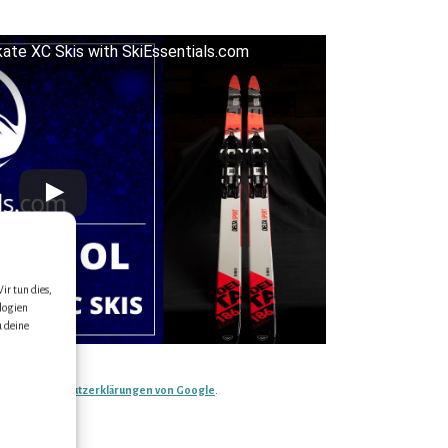
ate XC Skis with SkiEssentials.com
ir tun dies,
logien
u deine
n die
Datenschutzerklärungen von Google
.