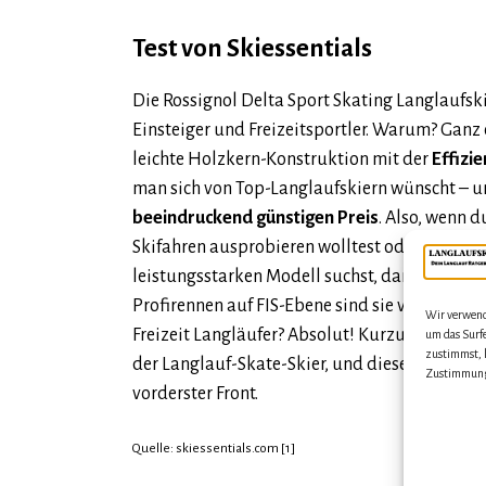
Test von Skiessentials
Die Rossignol Delta Sport Skating Langlaufski 
Einsteiger und Freizeitsportler. Warum? Ganz 
leichte Holzkern-Konstruktion mit der
Effizi
man sich von Top-Langlaufskiern wünscht – 
beeindruckend günstigen Preis
. Also, wenn 
Skifahren ausprobieren wolltest oder einfach
leistungsstarken Modell suchst, dann bist du hi
Profirennen auf FIS-Ebene sind sie vielleicht n
Wir verwend
Freizeit Langläufer? Absolut! Kurzum, wir er
um das Surf
zustimmst, k
der Langlauf-Skate-Skier, und diese Rossigno
Zustimmung 
vorderster Front.
Quelle: skiessentials.com [1]