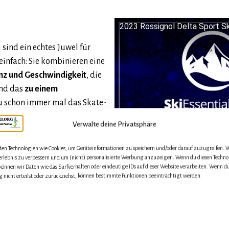
2023 Rossignol Delta Sport Sk
sind ein echtes Juwel für
einfach: Sie kombinieren eine
enz und Geschwindigkeit
, die
und das
zu einem
du schon immer mal das Skate-
 nach einem preiswerten,
Verwalte deine Privatsphäre
er goldrichtig. Klar, für
icht die erste Wahl, aber für den
en Technologien wie Cookies, um Geräteinformationen zu speichern und/oder darauf zuzugreifen. W
leben gerade eine Goldene Ära
erlebnis zu verbessern und um (nicht) personalisierte Werbung anzuzeigen. Wenn du diesen Techno
önnen wir Daten wie das Surfverhalten oder eindeutige IDs auf dieser Website verarbeiten. Wenn d
l Modelle sind dabei an
nicht erteilst oder zurückziehst, können bestimmte Funktionen beeinträchtigt werden.
Das Video wird von Youtube eingebettet. Es gelte