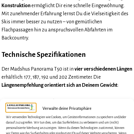
Konstruktion
ermöglicht Dir eine schnelle Eingewöhnung.
Mit zunehmender Erfahrung lernst Du die Vielseitigkeit des
Skis immer besser zu nutzen – von gemütlichen
Flachpassagen hin zu anspruchsvollen Abfahrten im
Backcountry.
Technische Spezifikationen
Der Madshus Panorama T50 ist in
vier verschiedenen Längen
erhältlich: 177, 187, 192 und 202 Zentimeter. Die
Längenempfehlung orientiert sich an Deinem Gewicht
:
177 cm für 45–65 kg
Verwalte deine Privatsphäre
187 cm für 60–75 kg
192 cm für 65–80 kg
Wir verwenden Technologien wie Cookies, um Geräteinformationen zu speichern und/oder
darauf zuzugreifen. Wir tun dies, um das Surferlebnis zu verbessern und um (nicht)
202 cm für 80–100+ kg
personalisierte Werbung anzuzeigen. Wenn du diesen Technologien zustimmst, können
wir Daten wie das Surfverhalten oder eindeutige IDs auf dieser Website verarbeiten. Wenn