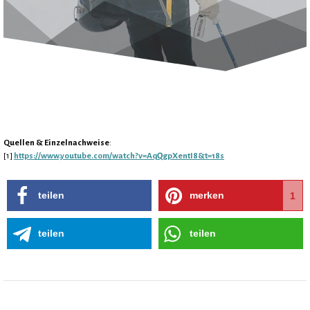
Quellen & Einzelnachweise
:
[1]
https://www.youtube.com/watch?v=AqQgpXentI8&t=18s
teilen
merken
1
teilen
teilen